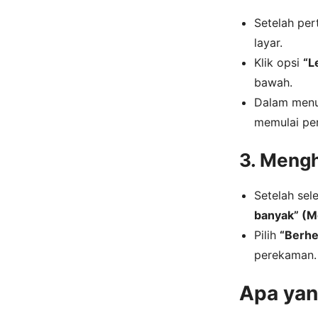
Setelah per
layar.
Klik opsi
“L
bawah.
Dalam menu 
memulai pe
3. Meng
Setelah sel
banyak” (M
Pilih
“Berhe
perekaman.
Apa yan