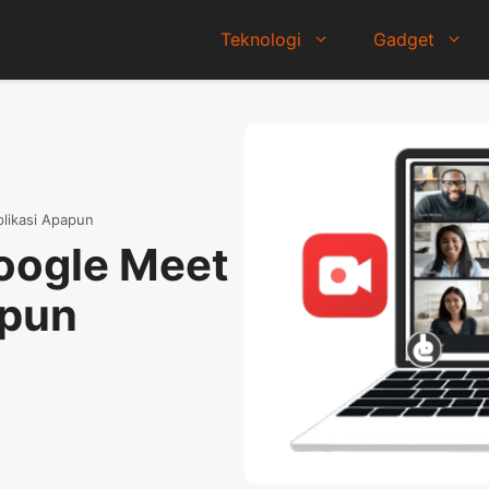
Teknologi
Gadget
likasi Apapun
oogle Meet
apun