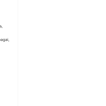
h.
agai,