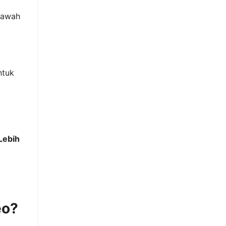
bawah
tuk
Lebih
eo?