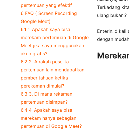
pertemuan yang efektif
Terkadang kita
6
FAQ ( Screen Recording
ulang bukan.?
Google Meet)
6.1
1. Apakah saya bisa
Enterin.id ka
merekam pertemuan di Google
dengan mudah
Meet jika saya menggunakan
akun gratis?
Merekam
6.2
2. Apakah peserta
pertemuan lain mendapatkan
pemberitahuan ketika
perekaman dimulai?
6.3
3. Di mana rekaman
pertemuan disimpan?
6.4
4. Apakah saya bisa
merekam hanya sebagian
pertemuan di Google Meet?