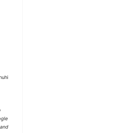
nuhi
e
ogle
 and