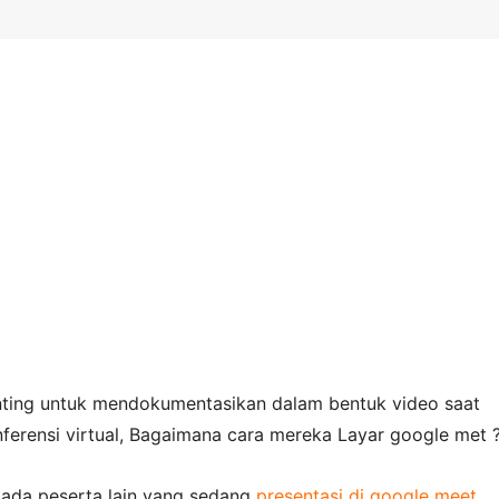
ting untuk mendokumentasikan dalam bentuk video saat
ferensi virtual, Bagaimana cara mereka Layar google met 
t ada peserta lain yang sedang
presentasi di google meet
.