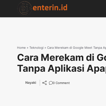
Skip
to
content
Home
»
Teknologi
»
Cara Merekam di Google Meet Tanpa Ap
Cara Merekam di G
Tanpa Aplikasi Ap
Nayaki
0 Comment