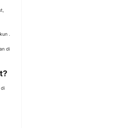
t,
kun .
an di
t?
 di