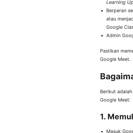
Learning Up
Berperan se
atau menjad
Google Cla
Admin Googl
Pastikan mem
Google Meet.
Bagaima
Berikut adala
Google Meet:
1. Memu
Masuk Googl