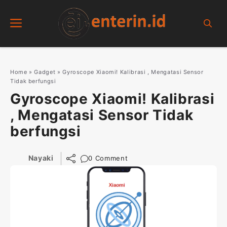
Skip
Menu
to
content
Home
»
Gadget
»
Gyroscope Xiaomi! Kalibrasi , Mengatasi Sensor
Tidak berfungsi
Gyroscope Xiaomi! Kalibrasi
, Mengatasi Sensor Tidak
berfungsi
Nayaki
0 Comment