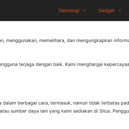
Teknologi
Gadget
lkan, menggunakan, memelihara, dan mengungkapkan informa
pengguna terjaga dengan baik. Kami menghargai kepercaya
 dalam berbagai cara, termasuk, namun tidak terbatas pad
, atau sumber daya lain yang kami sediakan di Situs. Penggu