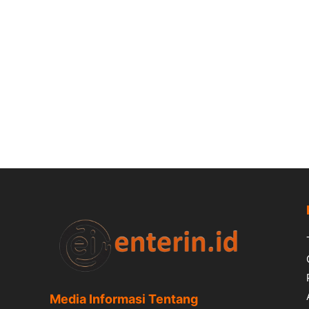
Media Informasi Tentang