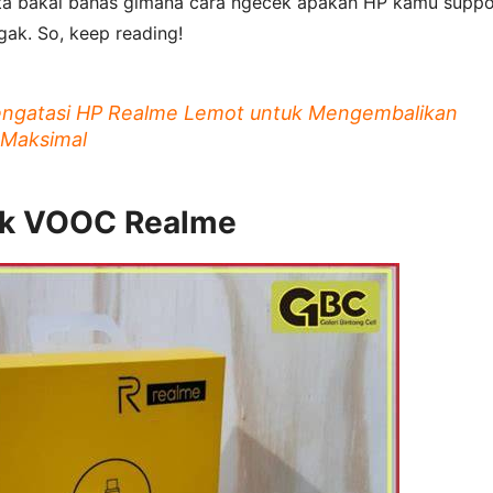
kita bakal bahas gimana cara ngecek apakah HP kamu suppo
ak. So, keep reading!
engatasi HP Realme Lemot untuk Mengembalikan
 Maksimal
ek VOOC Realme