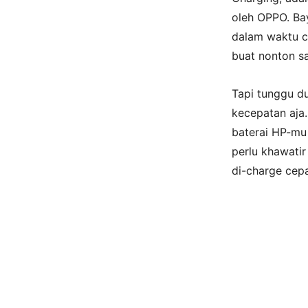
oleh OPPO. Ba
dalam waktu c
buat nonton sa
Tapi tunggu d
kecepatan aja.
baterai HP-mu 
perlu khawati
di-charge cepa