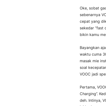
Oke, sobat gadg
sebenarnya VO
cepat yang di
sekedar “fast
bikin kamu me
Bayangkan aja
waktu cuma 30 
masak mie ins
soal kecepatan
VOOC jadi spes
Pertama, VOOC
Charging”. Ked
deh. Intinya, 