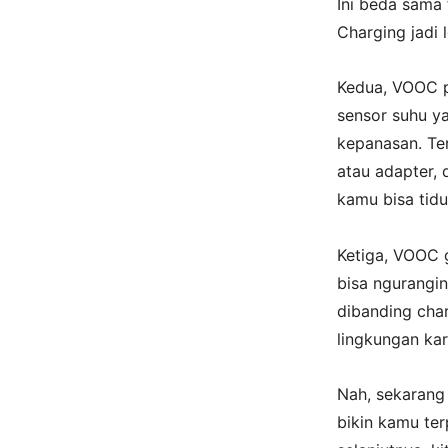
Ini beda sama 
Charging jadi 
Kedua, VOOC p
sensor suhu y
kepanasan. Ter
atau adapter, 
kamu bisa tidu
Ketiga, VOOC g
bisa ngurangi
dibanding char
lingkungan ka
Nah, sekarang
bikin kamu ter