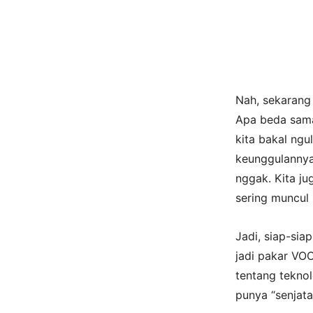
Nah, sekarang
Apa beda sama 
kita bakal ngu
keunggulanny
nggak. Kita j
sering muncul
Jadi, siap-siap
jadi pakar VO
tentang teknol
punya “senjata 