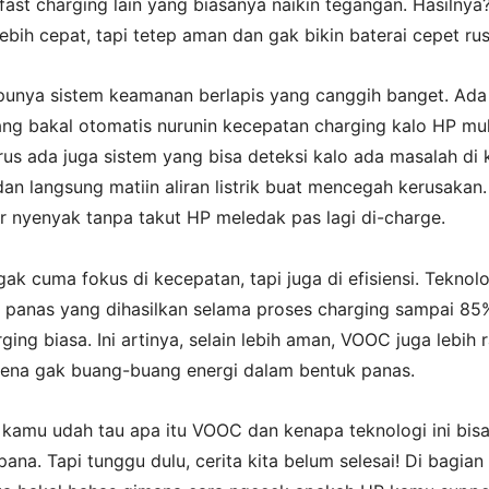
fast charging lain yang biasanya naikin tegangan. Hasilnya
lebih cepat, tapi tetep aman dan gak bikin baterai cepet ru
unya sistem keamanan berlapis yang canggih banget. Ada
ang bakal otomatis nurunin kecepatan charging kalo HP mul
us ada juga sistem yang bisa deteksi kalo ada masalah di 
dan langsung matiin aliran listrik buat mencegah kerusakan.
r nyenyak tanpa takut HP meledak pas lagi di-charge.
ak cuma fokus di kecepatan, tapi juga di efisiensi. Teknolog
n panas yang dihasilkan selama proses charging sampai 85
ging biasa. Ini artinya, selain lebih aman, VOOC juga lebih
rena gak buang-buang energi dalam bentuk panas.
 kamu udah tau apa itu VOOC dan kenapa teknologi ini bis
pana. Tapi tunggu dulu, cerita kita belum selesai! Di bagian