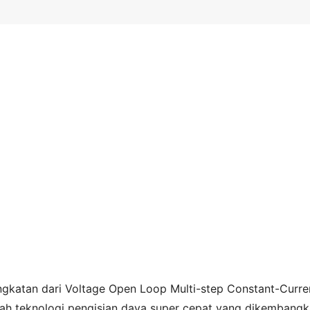
ngkatan dari Voltage Open Loop Multi-step Constant-Curre
lah teknologi pengisian daya super cepat yang dikembang