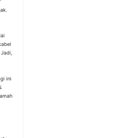
?
sak.
ai
kabel
 Jadi,
i ini
%
 ramah
a