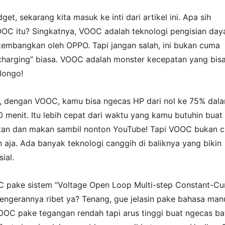
et, sekarang kita masuk ke inti dari artikel ini. Apa sih
OC itu? Singkatnya, VOOC adalah teknologi pengisian day
kembangkan oleh OPPO. Tapi jangan salah, ini bukan cuma
 charging” biasa. VOOC adalah monster kecepatan yang bis
longo!
, dengan VOOC, kamu bisa ngecas HP dari nol ke 75% dal
menit. Itu lebih cepat dari waktu yang kamu butuhin buat
tan dan makan sambil nonton YouTube! Tapi VOOC bukan 
 aja. Ada banyak teknologi canggih di baliknya yang bikin
ial.
 pake sistem “Voltage Open Loop Multi-step Constant-Cu
engerannya ribet ya? Tenang, gue jelasin pake bahasa man
VOOC pake tegangan rendah tapi arus tinggi buat ngecas bat