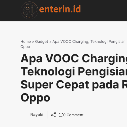
Skip
to
content
Home
»
Gadget
»
Apa VOOC Charging, Teknologi Pengisian
Oppo
Apa VOOC Chargin
Teknologi Pengisia
Super Cepat pada 
Oppo
Nayaki
0 Comment