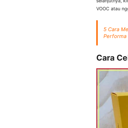
selanjutnya, 
VOOC atau ngg
5 Cara M
Performa
Cara C