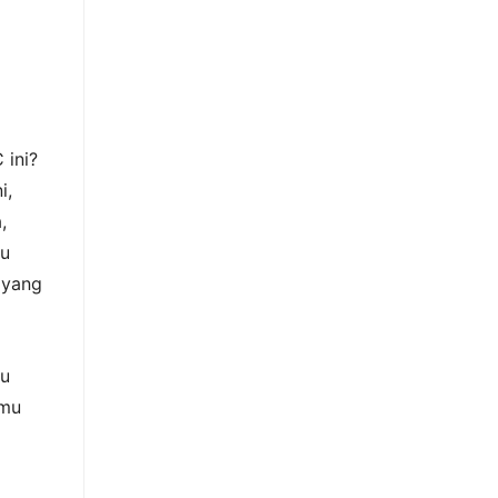
 ini?
i,
,
au
 yang
mu
nmu