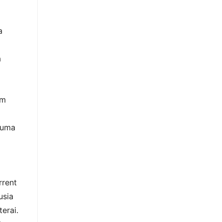
a
a
am
cuma
rrent
usia
erai.