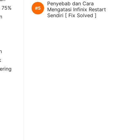
Penyebab dan Cara
e 75%
Mengatasi Infinix Restart
Sendiri [ Fix Solved ]
n
n
k
ering