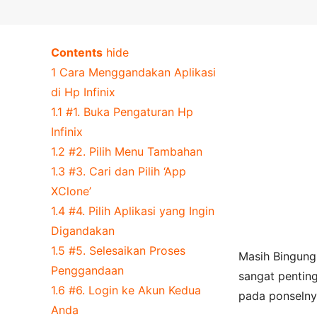
Contents
hide
1
Cara Menggandakan Aplikasi
di Hp Infinix
1.1
#1. Buka Pengaturan Hp
Infinix
1.2
#2. Pilih Menu Tambahan
1.3
#3. Cari dan Pilih ‘App
XClone’
1.4
#4. Pilih Aplikasi yang Ingin
Digandakan
1.5
#5. Selesaikan Proses
Masih Bingung
Penggandaan
sangat pentin
1.6
#6. Login ke Akun Kedua
pada ponselny
Anda