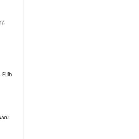
pp
 Pilih
baru