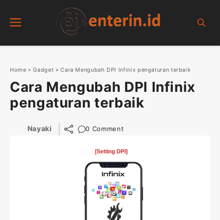
Skip
Menu
to
content
Home
»
Gadget
»
Cara Mengubah DPI Infinix pengaturan terbaik
Cara Mengubah DPI Infinix
pengaturan terbaik
Nayaki
0 Comment