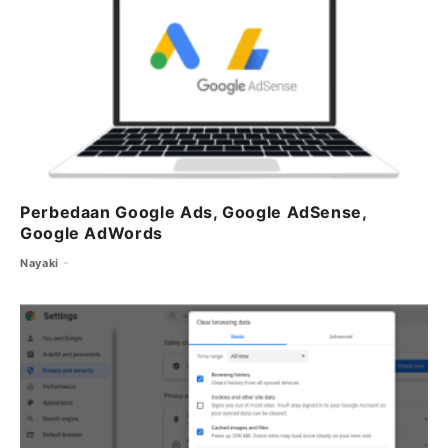
o
r
p
m
o
p
k
Perbedaan Google Ads, Google AdSense,
Google AdWords
Nayaki