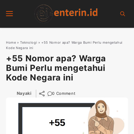
Skip
Menu
to
content
Home
»
Teknologi
»
+55 Nomor apa? Warga Bumi Perlu mengetahui
Kode Negara ini
+55 Nomor apa? Warga
Bumi Perlu mengetahui
Kode Negara ini
Nayaki
0 Comment