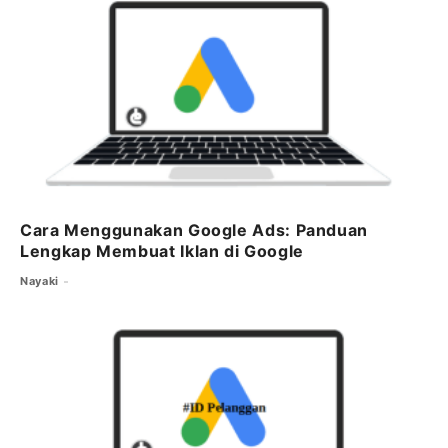
o
r
p
m
o
p
k
Cara Menggunakan Google Ads: Panduan
Lengkap Membuat Iklan di Google
Nayaki