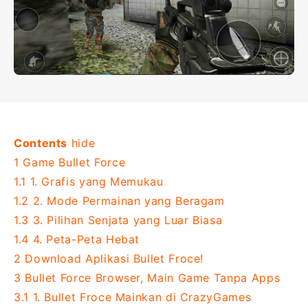
Contents
hide
1
Game Bullet Force
1.1
1. Grafis yang Memukau
1.2
2. Mode Permainan yang Beragam
1.3
3. Pilihan Senjata yang Luar Biasa
1.4
4. Peta-Peta Hebat
2
Download Aplikasi Bullet Froce!
3
Bullet Force Browser, Main Game Tanpa Apps
3.1
1. Bullet Froce Mainkan di CrazyGames