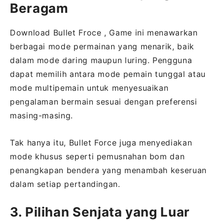
Beragam
Download Bullet Froce , Game ini menawarkan
berbagai mode permainan yang menarik, baik
dalam mode daring maupun luring. Pengguna
dapat memilih antara mode pemain tunggal atau
mode multipemain untuk menyesuaikan
pengalaman bermain sesuai dengan preferensi
masing-masing.
Tak hanya itu, Bullet Force juga menyediakan
mode khusus seperti pemusnahan bom dan
penangkapan bendera yang menambah keseruan
dalam setiap pertandingan.
3. Pilihan Senjata yang Luar