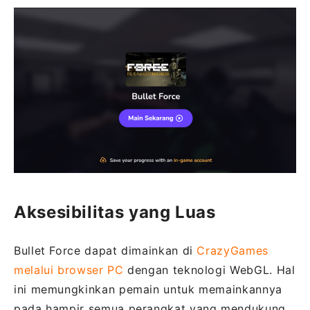
Aksesibilitas yang Luas
Bullet Force dapat dimainkan di
CrazyGames
melalui browser PC
dengan teknologi WebGL. Hal
ini memungkinkan pemain untuk memainkannya
pada hampir semua perangkat yang mendukung