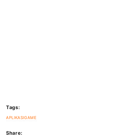
Tags:
APLIKASI
GAME
Share: