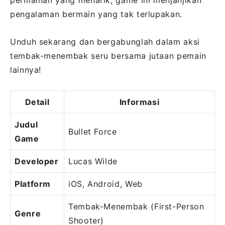
pengalaman bermain yang tak terlupakan.
Unduh sekarang dan bergabunglah dalam aksi
tembak-menembak seru bersama jutaan pemain
lainnya!
Detail
Informasi
Judul
Bullet Force
Game
Developer
Lucas Wilde
Platform
iOS, Android, Web
Tembak-Menembak (First-Person
Genre
Shooter)