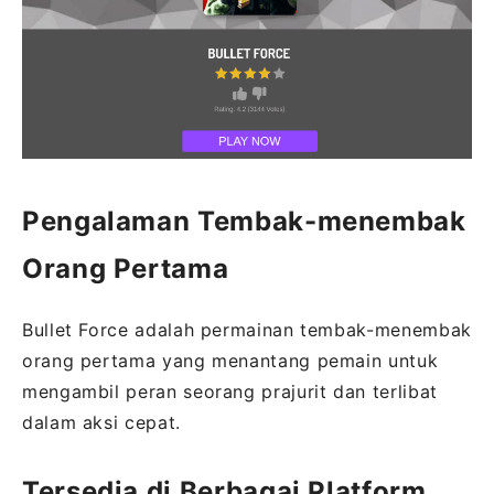
Pengalaman Tembak-menembak
Orang Pertama
Bullet Force adalah permainan tembak-menembak
orang pertama yang menantang pemain untuk
mengambil peran seorang prajurit dan terlibat
dalam aksi cepat.
Tersedia di Berbagai Platform