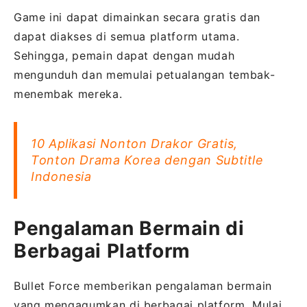
Game ini dapat dimainkan secara gratis dan
dapat diakses di semua platform utama.
Sehingga, pemain dapat dengan mudah
mengunduh dan memulai petualangan tembak-
menembak mereka.
10 Aplikasi Nonton Drakor Gratis,
Tonton Drama Korea dengan Subtitle
Indonesia
Pengalaman Bermain di
Berbagai Platform
Bullet Force memberikan pengalaman bermain
yang mengagumkan di berbagai platform. Mulai