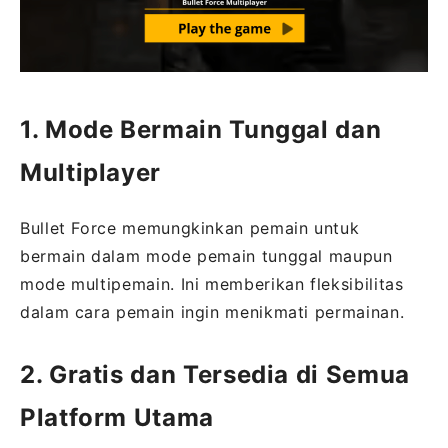
1. Mode Bermain Tunggal dan
Multiplayer
Bullet Force memungkinkan pemain untuk
bermain dalam mode pemain tunggal maupun
mode multipemain. Ini memberikan fleksibilitas
dalam cara pemain ingin menikmati permainan.
2. Gratis dan Tersedia di Semua
Platform Utama