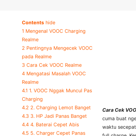
Contents
hide
1
Mengenal VOOC Charging
Realme
2
Pentingnya Mengecek VOOC
pada Realme
3
Cara Cek VOOC Realme
4
Mengatasi Masalah VOOC
Realme
4.1
1. VOOC Nggak Muncul Pas
Charging
4.2
2. Charging Lemot Banget
Cara Cek VO
4.3
3. HP Jadi Panas Banget
cuma buat nge
4.4
4. Baterai Cepet Abis
waktu secepat
4.5
5. Charger Cepet Panas
full charge. Ke