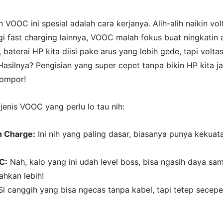
n VOOC ini spesial adalah cara kerjanya. Alih-alih naikin vol
i fast charging lainnya, VOOC malah fokus buat ningkatin 
i, baterai HP kita diisi pake arus yang lebih gede, tapi volt
Hasilnya? Pengisian yang super cepet tanpa bikin HP kita ja
kompor!
enis VOOC yang perlu lo tau nih:
 Charge:
Ini nih yang paling dasar, biasanya punya kekuat
C:
Nah, kalo yang ini udah level boss, bisa ngasih daya sa
hkan lebih!
i canggih yang bisa ngecas tanpa kabel, tapi tetep secepe