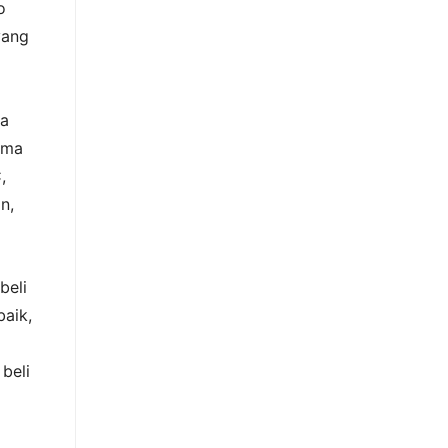
o
yang
ga
ama
,
n,
beli
baik,
beli