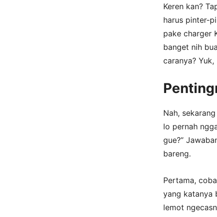
Keren kan? Tap
harus pinter-p
pake charger K
banget nih bu
caranya? Yuk, 
Pentin
Nah, sekarang 
lo pernah ngg
gue?” Jawaban
bareng.
Pertama, coba 
yang katanya b
lemot ngecasny