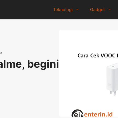
Teknologi
Gadget
ya
lme, begini