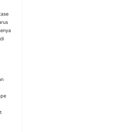
tase
arus
asenya
di
an
mpe
t