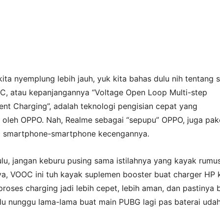
ita nyemplung lebih jauh, yuk kita bahas dulu nih tentang s
C, atau kepanjangannya “Voltage Open Loop Multi-step
nt Charging”, adalah teknologi pengisian cepat yang
oleh OPPO. Nah, Realme sebagai “sepupu” OPPO, juga pak
 di smartphone-smartphone kecengannya.
lu, jangan keburu pusing sama istilahnya yang kayak rumu
tinya, VOOC ini tuh kayak suplemen booster buat charger HP k
 proses charging jadi lebih cepet, lebih aman, dan pastinya b
rlu nunggu lama-lama buat main PUBG lagi pas baterai uda