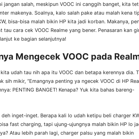
i jangan salah, meskipun VOOC ini canggih banget, kita te
inter makenya. Soalnya, kalo salah pake atau malah kena ti
W, bisa-bisa malah bikin HP kita jadi korban. Makanya, pen
at tau cara cek VOOC Realme yang bener. Penasaran kan g
lanjut ke bagian selanjutnya!
gnya Mengecek VOOC pada Real
kita udah tau nih apa itu VOOC dan betapa kerennya dia. T
ak sih mikir, “Emangnya penting ya ngecek VOOC di HP Re
nya: PENTING BANGET! Kenapa? Yuk kita bahas bareng-
deh inget-inget. Berapa kali lo udah ketipu beli charger K
isa fast charging, tapi ujung-ujungnya malah bikin HP lo ja
a? Atau lebih parah lagi, charger palsu yang malah bikin