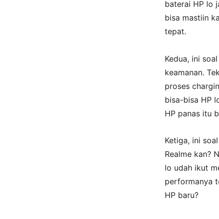
baterai HP lo 
bisa mastiin k
tepat.
Kedua, ini so
keamanan. Tekn
proses chargi
bisa-bisa HP l
HP panas itu 
Ketiga, ini so
Realme kan? N
lo udah ikut m
performanya t
HP baru?