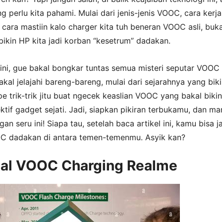
g perlu kita pahami. Mulai dari jenis-jenis VOOC, cara kerja
cara mastiin kalo charger kita tuh beneran VOOC asli, buk
ikin HP kita jadi korban “kesetrum” dadakan.
l ini, gue bakal bongkar tuntas semua misteri seputar VOOC
akal jelajahi bareng-bareng, mulai dari sejarahnya yang bik
 trik-trik jitu buat ngecek keaslian VOOC yang bakal bikin
ktif gadget sejati. Jadi, siapkan pikiran terbukamu, dan mar
an seru ini! Siapa tau, setelah baca artikel ini, kamu bisa j
C dadakan di antara temen-temenmu. Asyik kan?
al VOOC Charging Realme