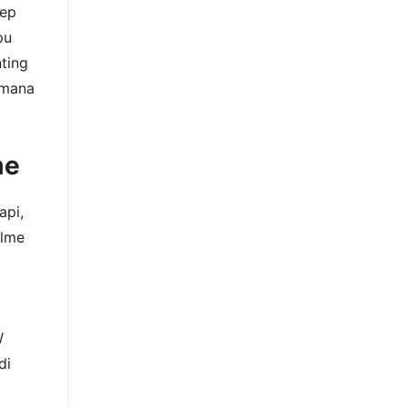
tep
pu
ting
imana
me
api,
alme
W
di