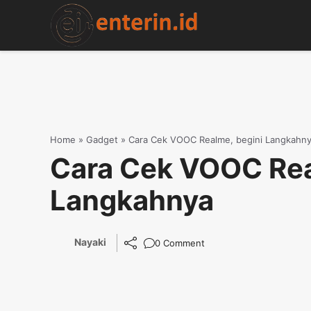
Skip
to
content
Home
»
Gadget
»
Cara Cek VOOC Realme, begini Langkahn
Cara Cek VOOC Rea
Langkahnya
Nayaki
0 Comment