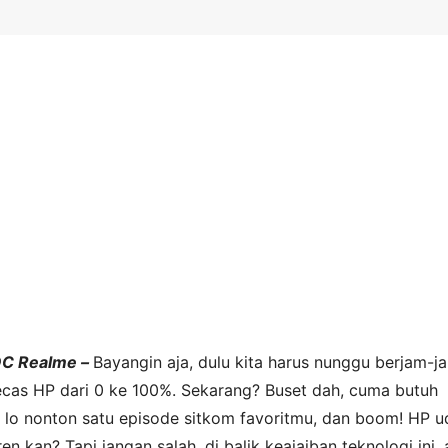
OC Realme –
Bayangin aja, dulu kita harus nunggu berjam-j
cas HP dari 0 ke 100%. Sekarang? Buset dah, cuma butuh
 lo nonton satu episode sitkom favoritmu, dan boom! HP u
ren kan? Tapi jangan salah, di balik keajaiban teknologi ini,