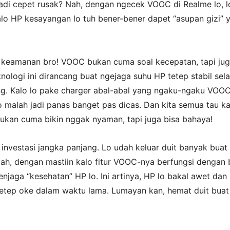
jadi cepet rusak? Nah, dengan ngecek VOOC di Realme lo, l
alo HP kesayangan lo tuh bener-bener dapet “asupan gizi” 
al keamanan bro! VOOC bukan cuma soal kecepatan, tapi ju
ologi ini dirancang buat ngejaga suhu HP tetep stabil sel
ng. Kalo lo pake charger abal-abal yang ngaku-ngaku VOOC
o malah jadi panas banget pas dicas. Dan kita semua tau ka
bukan cuma bikin nggak nyaman, tapi juga bisa bahaya!
al investasi jangka panjang. Lo udah keluar duit banyak buat 
ah, dengan mastiin kalo fitur VOOC-nya berfungsi dengan 
enjaga “kesehatan” HP lo. Ini artinya, HP lo bakal awet dan
etep oke dalam waktu lama. Lumayan kan, hemat duit buat 