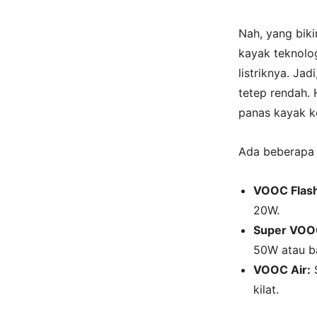
Nah, yang biki
kayak teknolog
listriknya. Jad
tetep rendah. 
panas kayak 
Ada beberapa j
VOOC Flash
20W.
Super VOO
50W atau ba
VOOC Air:
S
kilat.