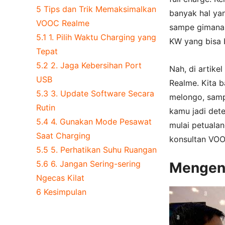
5
Tips dan Trik Memaksimalkan
banyak hal yan
VOOC Realme
sampe gimana 
5.1
1. Pilih Waktu Charging yang
KW yang bisa b
Tepat
5.2
2. Jaga Kebersihan Port
Nah, di artike
USB
Realme. Kita b
5.3
3. Update Software Secara
melongo, sampe
Rutin
kamu jadi dete
5.4
4. Gunakan Mode Pesawat
mulai petualang
Saat Charging
konsultan VOO
5.5
5. Perhatikan Suhu Ruangan
5.6
6. Jangan Sering-sering
Mengen
Ngecas Kilat
6
Kesimpulan