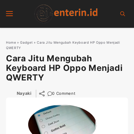
Skip
Menu
to
content
Home
»
Gadget
»
Cara Jitu Mengubah Keyboard HP Oppo Menjadi
QWERTY
Cara Jitu Mengubah
Keyboard HP Oppo Menjadi
QWERTY
Nayaki
0 Comment