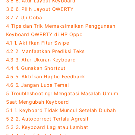
3.5
5. Atur Layout Keyboard
3.6
6. Pilih Layout QWERTY
3.7
7. Uji Coba
4
Tips dan Trik Memaksimalkan Penggunaan
Keyboard QWERTY di HP Oppo
4.1
1. Aktifkan Fitur Swipe
4.2
2. Manfaatkan Prediksi Teks
4.3
3. Atur Ukuran Keyboard
4.4
4. Gunakan Shortcut
4.5
5. Aktifkan Haptic Feedback
4.6
6. Jangan Lupa Tema!
5
Troubleshooting: Mengatasi Masalah Umum
Saat Mengubah Keyboard
5.1
1. Keyboard Tidak Muncul Setelah Diubah
5.2
2. Autocorrect Terlalu Agresif
5.3
3. Keyboard Lag atau Lambat