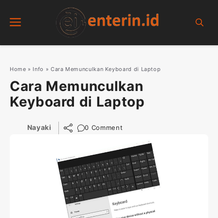
Skip
Menu
to
content
Home
»
Info
»
Cara Memunculkan Keyboard di Laptop
Cara Memunculkan
Keyboard di Laptop
Nayaki
0 Comment