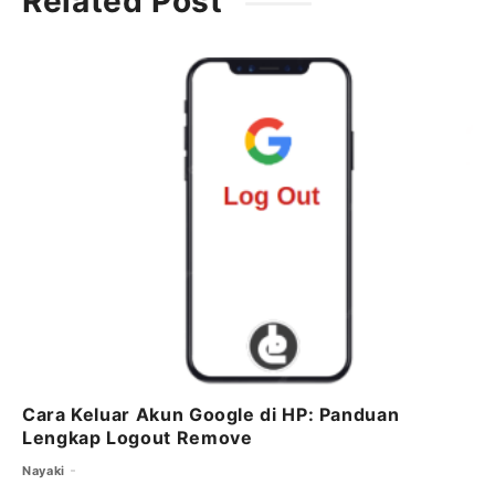
Related Post
e
t
l
s
g
b
e
A
ra
o
r
p
m
o
p
k
Cara Keluar Akun Google di HP: Panduan
Lengkap Logout Remove
Nayaki