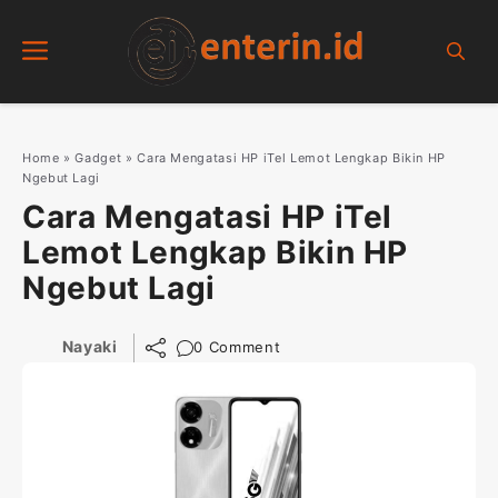
Skip
Menu
to
content
Home
»
Gadget
»
Cara Mengatasi HP iTel Lemot Lengkap Bikin HP
Ngebut Lagi
Cara Mengatasi HP iTel
Lemot Lengkap Bikin HP
Ngebut Lagi
Nayaki
0 Comment