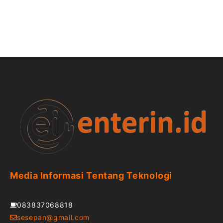
Media Informasi Tentang Teknologi
083837068818
sesepan@gmail.com