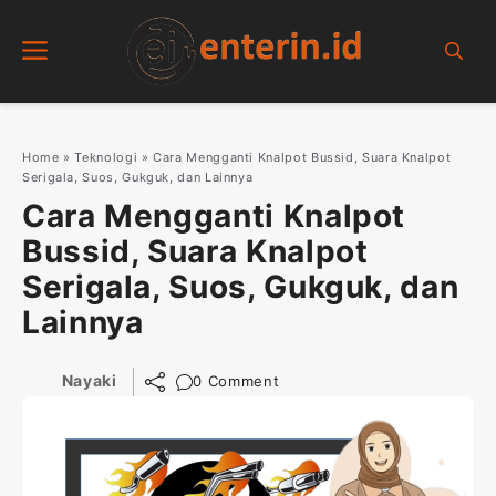
Skip
Menu
to
content
Home
»
Teknologi
»
Cara Mengganti Knalpot Bussid, Suara Knalpot
Serigala, Suos, Gukguk, dan Lainnya
Cara Mengganti Knalpot
Bussid, Suara Knalpot
Serigala, Suos, Gukguk, dan
Lainnya
Nayaki
0 Comment