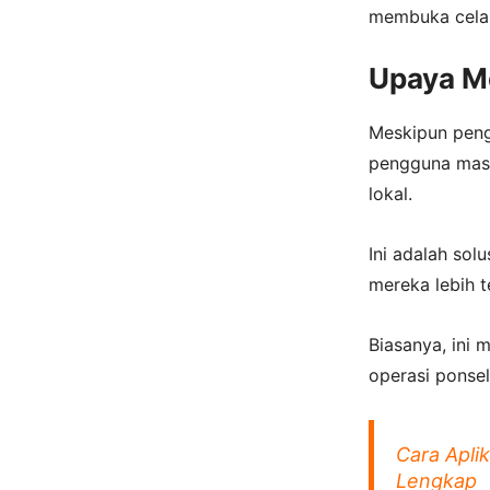
membuka celah
Upaya Me
Meskipun peng
pengguna masih
lokal.
Ini adalah sol
mereka lebih t
Biasanya, ini 
operasi ponsel,
Cara Apli
Lengkap