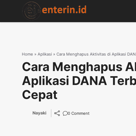
Skip
to
content
Home
»
Aplikasi
»
Cara Menghapus Aktivitas di Aplikasi DA
Cara Menghapus Akt
Aplikasi DANA Ter
Cepat
Nayaki
0 Comment