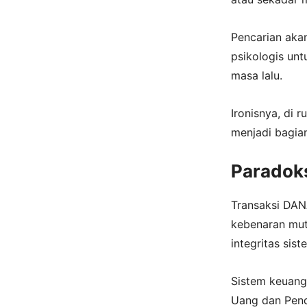
Pencarian akan
psikologis un
masa lalu.
Ironisnya, di r
menjadi bagian
Paradoks
Transaksi DAN
kebenaran mut
integritas sis
Sistem keuanga
Uang dan Pend