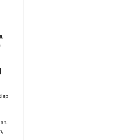
a
,
h
l
tiap
an.
n,