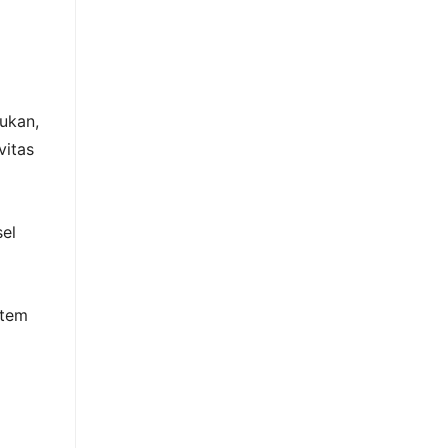
ukan,
vitas
sel
stem