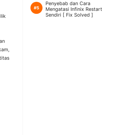
Penyebab dan Cara
Mengatasi Infinix Restart
Sendiri [ Fix Solved ]
lik
an
kam,
titas