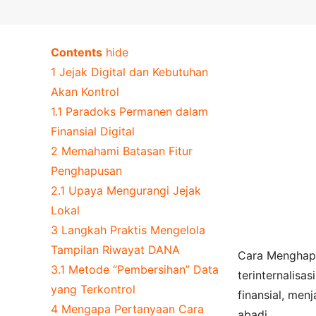
Contents
hide
1
Jejak Digital dan Kebutuhan
Akan Kontrol
1.1
Paradoks Permanen dalam
Finansial Digital
2
Memahami Batasan Fitur
Penghapusan
2.1
Upaya Mengurangi Jejak
Lokal
3
Langkah Praktis Mengelola
Tampilan Riwayat DANA
Cara Menghapu
3.1
Metode “Pembersihan” Data
terinternalisas
yang Terkontrol
finansial, men
4
Mengapa Pertanyaan Cara
abadi.