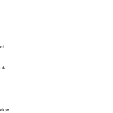
ksi
data
 akan