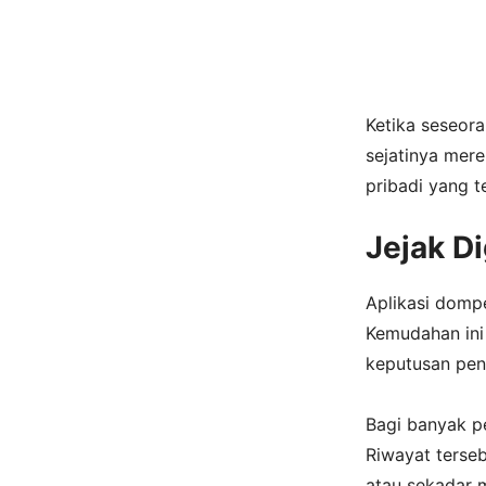
Ketika seseor
sejatinya mere
pribadi yang te
Jejak D
Aplikasi domp
Kemudahan ini
keputusan pen
Bagi banyak p
Riwayat terse
atau sekadar 