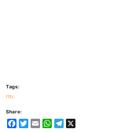
Tags:
ITEL
Share:
F
T
E
W
T
X