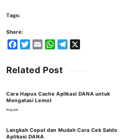
Tags:
Share:
F
T
E
W
T
X
a
w
m
h
el
c
it
ai
at
e
Related Post
e
t
l
s
g
b
e
A
ra
o
r
p
m
Cara Hapus Cache Aplikasi DANA untuk
Mengatasi Lemot
o
p
Nayaki
k
Langkah Cepat dan Mudah Cara Cek Saldo
Aplikasi DANA