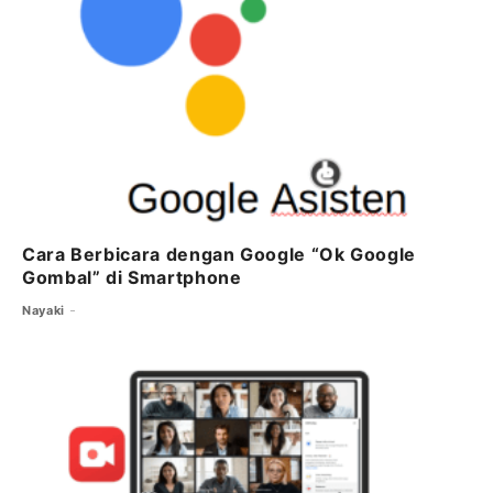
o
p
k
Cara Berbicara dengan Google “Ok Google
Gombal” di Smartphone
Nayaki