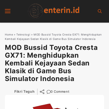
Skip
Menu
to
content
Home
»
Teknologi
»
MOD Bussid Toyota Cresta GX71: Menghidupkan
Kembali Kejayaan Sedan Klasik di Game Bus Simulator Indonesia
MOD Bussid Toyota Cresta
GX71: Menghidupkan
Kembali Kejayaan Sedan
Klasik di Game Bus
Simulator Indonesia
Fikri Teguh
0 Comment