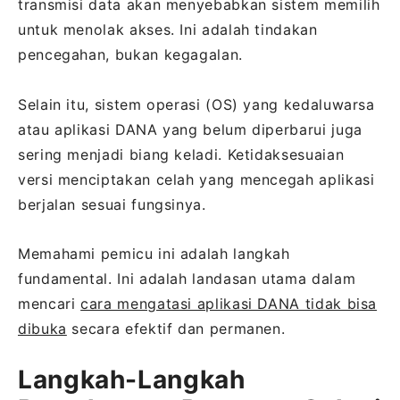
transmisi data akan menyebabkan sistem memilih
untuk menolak akses. Ini adalah tindakan
pencegahan, bukan kegagalan.
Selain itu, sistem operasi (OS) yang kedaluwarsa
atau aplikasi DANA yang belum diperbarui juga
sering menjadi biang keladi. Ketidaksesuaian
versi menciptakan celah yang mencegah aplikasi
berjalan sesuai fungsinya.
Memahami pemicu ini adalah langkah
fundamental. Ini adalah landasan utama dalam
mencari
cara mengatasi aplikasi DANA tidak bisa
dibuka
secara efektif dan permanen.
Langkah-Langkah