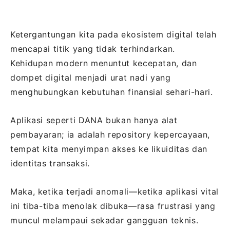
Ketergantungan kita pada ekosistem digital telah
mencapai titik yang tidak terhindarkan.
Kehidupan modern menuntut kecepatan, dan
dompet digital menjadi urat nadi yang
menghubungkan kebutuhan finansial sehari-hari.
Aplikasi seperti DANA bukan hanya alat
pembayaran; ia adalah repository kepercayaan,
tempat kita menyimpan akses ke likuiditas dan
identitas transaksi.
Maka, ketika terjadi anomali—ketika aplikasi vital
ini tiba-tiba menolak dibuka—rasa frustrasi yang
muncul melampaui sekadar gangguan teknis.