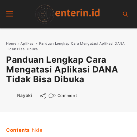
Skip
Menu
to
content
Home
»
Aplikasi
»
Panduan Lengkap Cara Mengatasi Aplikasi DANA
Tidak Bisa Dibuka
Panduan Lengkap Cara
Mengatasi Aplikasi DANA
Tidak Bisa Dibuka
Nayaki
0 Comment
Contents
hide