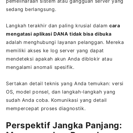
pemeliharaan sistem atau gangguan server yang
sedang berlangsung.
Langkah terakhir dan paling krusial dalam
cara
mengatasi aplikasi DANA tidak bisa dibuka
adalah menghubungi layanan pelanggan. Mereka
memiliki akses ke log server yang dapat
mendeteksi apakah akun Anda diblokir atau
mengalami anomali spesifik.
Sertakan detail teknis yang Anda temukan: versi
OS, model ponsel, dan langkah-langkah yang
sudah Anda coba. Komunikasi yang detail
mempercepat proses diagnostik.
Perspektif Jangka Panjang: