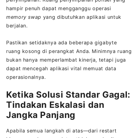
hampir penuh dapat mengganggu operasi
memory swap
yang dibutuhkan aplikasi untuk
berjalan.
Pastikan setidaknya ada beberapa gigabyte
ruang kosong di perangkat Anda. Minimnya ruang
bukan hanya memperlambat kinerja, tetapi juga
dapat mencegah aplikasi vital memuat data
operasionalnya.
Ketika Solusi Standar Gagal:
Tindakan Eskalasi dan
Jangka Panjang
Apabila semua langkah di atas—dari restart