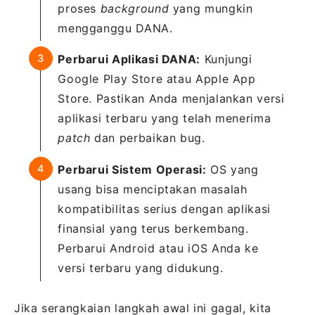
proses
background
yang mungkin
mengganggu DANA.
Perbarui Aplikasi DANA:
Kunjungi
Google Play Store atau Apple App
Store. Pastikan Anda menjalankan versi
aplikasi terbaru yang telah menerima
patch
dan perbaikan bug.
Perbarui Sistem Operasi:
OS yang
usang bisa menciptakan masalah
kompatibilitas serius dengan aplikasi
finansial yang terus berkembang.
Perbarui Android atau iOS Anda ke
versi terbaru yang didukung.
Jika serangkaian langkah awal ini gagal, kita