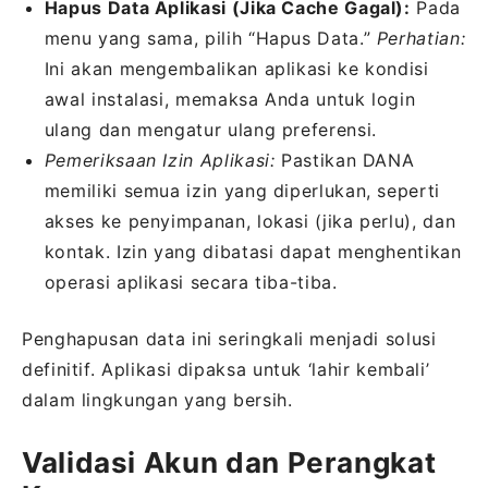
Hapus Data Aplikasi (Jika Cache Gagal):
Pada
menu yang sama, pilih “Hapus Data.”
Perhatian:
Ini akan mengembalikan aplikasi ke kondisi
awal instalasi, memaksa Anda untuk login
ulang dan mengatur ulang preferensi.
Pemeriksaan Izin Aplikasi:
Pastikan DANA
memiliki semua izin yang diperlukan, seperti
akses ke penyimpanan, lokasi (jika perlu), dan
kontak. Izin yang dibatasi dapat menghentikan
operasi aplikasi secara tiba-tiba.
Penghapusan data ini seringkali menjadi solusi
definitif. Aplikasi dipaksa untuk ‘lahir kembali’
dalam lingkungan yang bersih.
Validasi Akun dan Perangkat