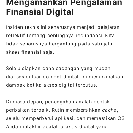
Mengamankan Pengalaman
Finansial Digital
Insiden teknis ini seharusnya menjadi pelajaran
reflektif tentang pentingnya redundansi. Kita
tidak seharusnya bergantung pada satu jalur
akses finansial saja.
Selalu siapkan dana cadangan yang mudah
diakses di luar dompet digital. Ini meminimalkan
dampak ketika akses digital terputus.
Di masa depan, pencegahan adalah bentuk
perbaikan terbaik. Rutin membersihkan
cache
,
selalu memperbarui aplikasi, dan memastikan OS
Anda mutakhir adalah praktik digital yang