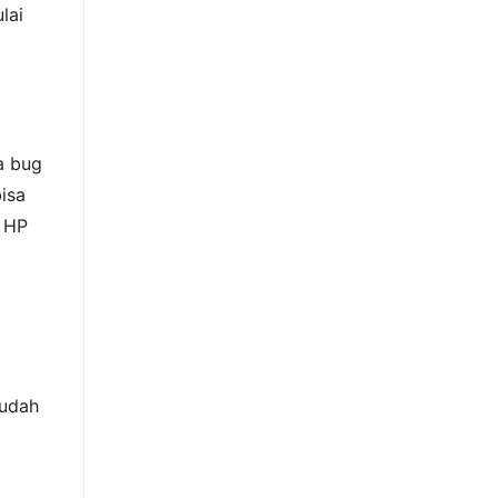
lai
a bug
bisa
, HP
 udah