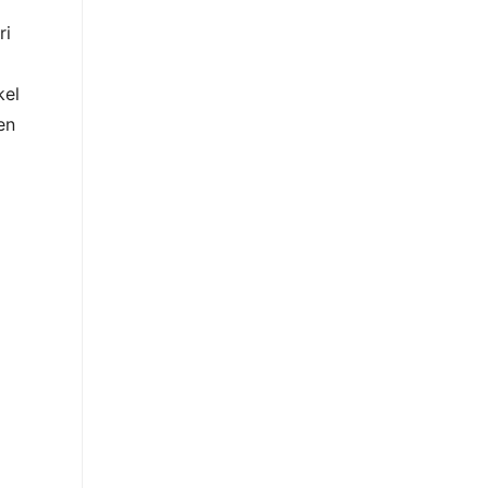
ri
kel
en