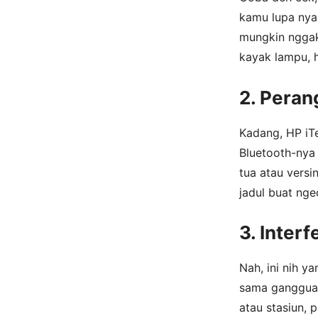
kamu lupa nyal
mungkin nggak 
kayak lampu, h
2. Peran
Kadang, HP iTe
Bluetooth-nya
tua atau vers
jadul buat ng
3. Interf
Nah, ini nih y
sama gangguan
atau stasiun, 