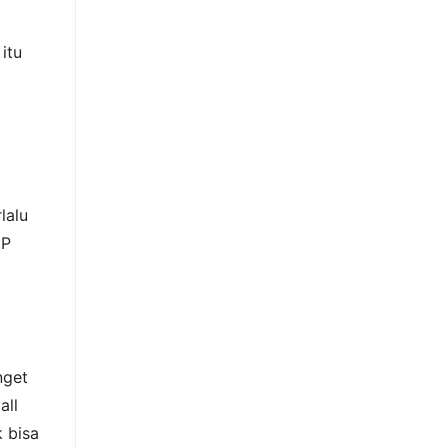
itu
lalu
HP
nget
all
k bisa