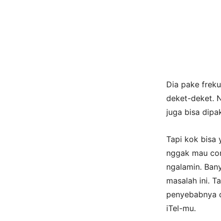
Dia pake frek
deket-deket. N
juga bisa dip
Tapi kok bisa 
nggak mau con
ngalamin. Bany
masalah ini. T
penyebabnya da
iTel-mu.