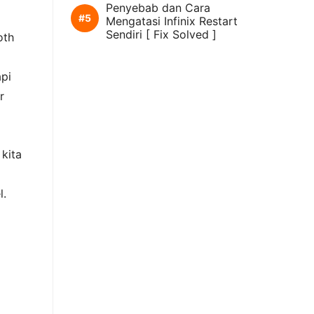
Penyebab dan Cara
Mengatasi Infinix Restart
Sendiri [ Fix Solved ]
oth
api
r
 kita
l.