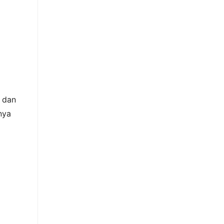
l dan
nya