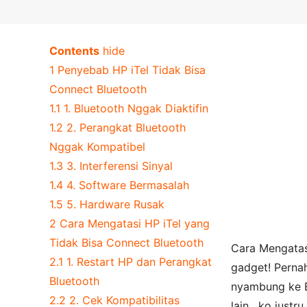
Contents
hide
1
Penyebab HP iTel Tidak Bisa
Connect Bluetooth
1.1
1. Bluetooth Nggak Diaktifin
1.2
2. Perangkat Bluetooth
Nggak Kompatibel
1.3
3. Interferensi Sinyal
1.4
4. Software Bermasalah
1.5
5. Hardware Rusak
2
Cara Mengatasi HP iTel yang
Tidak Bisa Connect Bluetooth
Cara Mengatasi
2.1
1. Restart HP dan Perangkat
gadget! Perna
Bluetooth
nyambung ke B
2.2
2. Cek Kompatibilitas
lain , ko just