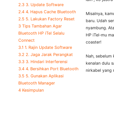
2.3
3. Update Software
2.4
4. Hapus Cache Bluetooth
Misalnya, kamu
2.5
5. Lakukan Factory Reset
baru. Udah se
3
Tips Tambahan Agar
nyambung. Atau
Bluetooth HP iTel Selalu
HP iTel-mu mal
Connect
coaster!
3.1
1. Rajin Update Software
3.2
2. Jaga Jarak Perangkat
Nah, sebelum k
3.3
3. Hindari Interferensi
kenalan dulu s
3.4
4. Bersihkan Port Bluetooth
nirkabel yang
3.5
5. Gunakan Aplikasi
Bluetooth Manager
4
Kesimpulan