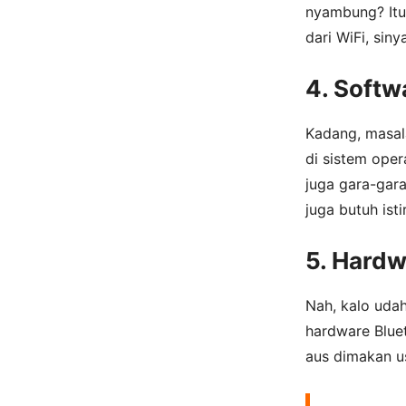
nyambung? Itu
dari WiFi, sin
4. Softw
Kadang, masal
di sistem opera
juga gara-gara
juga butuh isti
5. Hard
Nah, kalo uda
hardware Bluet
aus dimakan usi