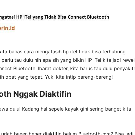
ita bahas cara mengatasih hp itel tidak bisa terhubung
 perlu tau dulu nih apa sih yang bikin HP iTel kita jadi rewe
ect Bluetooth. Ibarat dokter, kita harus tau dulu penyakit
ih obat yang tepat. Yuk, kita intip bareng-bareng!
ooth Nggak Diaktifin
awa dulu! Kadang hal sepele kayak gini sering banget kita
udah bener-bener diaktifin belum Bluetooth-nya? Bisa jadi