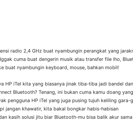
uensi radio 2,4 GHz buat nyambungin perangkat yang jarak
ggak cuma buat dengerin musik atau transfer file lho, Blue
ake buat nyambungin keyboard, mouse, bahkan mobil!
ya HP iTel kita yang biasanya jinak tiba-tiba jadi bandel da
nect Bluetooth? Tenang, ini bukan cuma kamu doang yan
ak pengguna HP iTel yang juga pusing tujuh keliling gara-
api jangan khawatir, kita bakal bongkar habis-habisan
n kasih solusi jitu biar Bluetooth-mu bisa balik akur sam