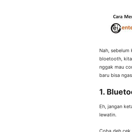
Nah, sebelum k
bloetooth, kita
nggak mau conn
baru bisa ngas
1. Bluet
Eh, jangan ket
lewatin.
Coba deh cek, 