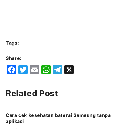
Tags:
Share:
F
T
E
W
T
X
a
w
m
h
el
c
it
ai
at
e
Related Post
e
t
l
s
g
b
e
A
ra
o
r
p
m
Cara cek kesehatan baterai Samsung tanpa
aplikasi
o
p