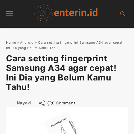
Skip
Menu
to
content
Home
»
Android
»
Cara setting fingerprint Samsung A34 agar cepat!
Ini Dia yang Belum Kamu Tahu!
Cara setting fingerprint
Samsung A34 agar cepat!
Ini Dia yang Belum Kamu
Tahu!
Nayaki
0 Comment