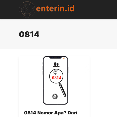
Skip
to
content
0814
0814 Nomor Apa? Dari