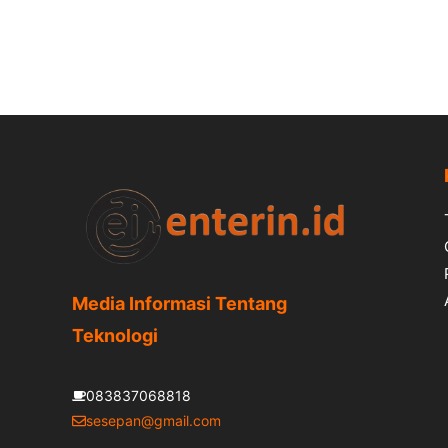
Media Informasi Tentang
Teknologi
083837068818
sesepan@gmail.com