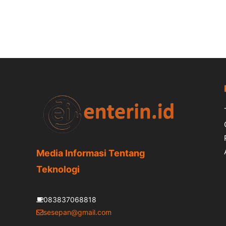
Media Informasi Tentang
Teknologi
083837068818
sesepan@gmail.com