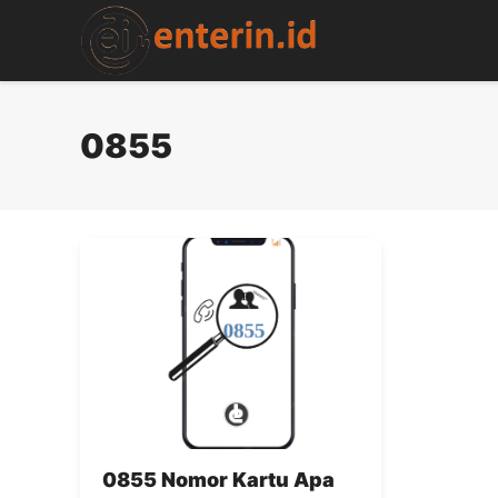
Skip
to
content
0855
0855 Nomor Kartu Apa