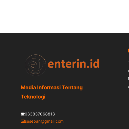
Media Informasi Tentang
Teknologi
083837068818
sesepan@gmail.com