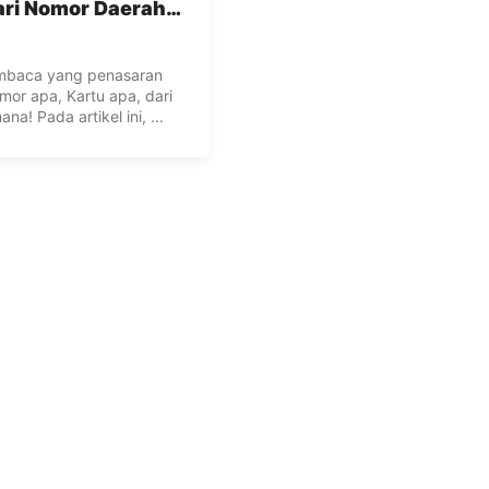
ari Nomor Daerah
?
embaca yang penasaran
or apa, Kartu apa, dari
na! Pada artikel ini, ...