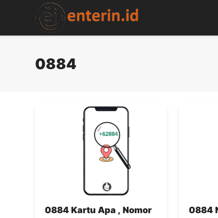
Skip
to
content
0884
0884 Kartu Apa , Nomor
0884 