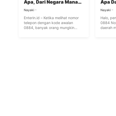
Apa, Dari Negara Mana?
Apa D
Ini Faktanya
Mana
Nayaki
Nayaki
Enterin.id – Ketika melihat nomor
Halo, p
telepon dengan kode awalan
0884 Nom
0884, banyak orang mungkin
daerah ma
bertanya-tanya mengenai ...