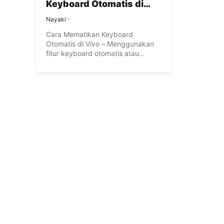
Keyboard Otomatis di
Vivo
Nayaki
Cara Mematikan Keyboard
Otomatis di Vivo – Menggunakan
fitur keyboard otomatis atau
autocorrect pada smartphone ...