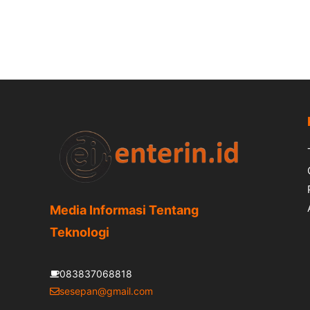
Media Informasi Tentang
Teknologi
083837068818
sesepan@gmail.com