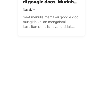
di google docs, Mudah
dan Cepat
Nayaki
Saat menulis memakai google doc
mungkin kalian mengalami
kesulitan penulisan yang tidak
biasa, misalnya “pangkat”. ...