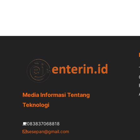
Media Informasi Tentang
Teknologi
083837068818
sesepan@gmail.com