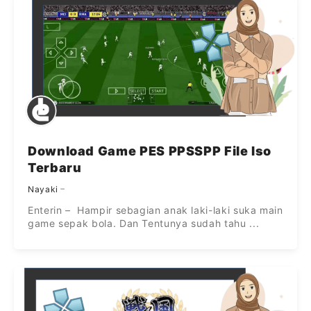
Download Game PES PPSSPP File Iso
Terbaru
Nayaki
Enterin – Hampir sebagian anak laki-laki suka main
game sepak bola. Dan Tentunya sudah tahu ...