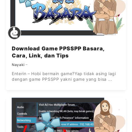
Download Game PPSSPP Basara,
Cara, Link, dan Tips
Nayaki
Enterin – Hobi bermain game?Yap tidak asing lagi
dengan game PPSSPP yakni game yang bisa ...