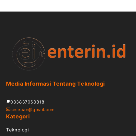
Media Informasi Tentang Teknologi
083837068818
sesepan@gmail.com
Kategori
Teknologi