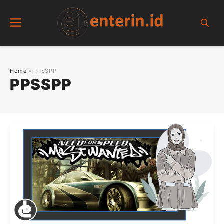
Skip
Menu
to
content
Home
»
PPSSPP
PPSSPP