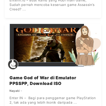
Enterin.id – Buat kamu yang Hobi main Game,
Sudah pernah mencoba keseruan game Assassin’s
Creed? ...
Game God of War di Emulator
PPSSPP, Download ISO
Nayaki
Enter IN – Bagi para penggemar game PlayStation
2, tak ada yang lebih ikonik daripada ...