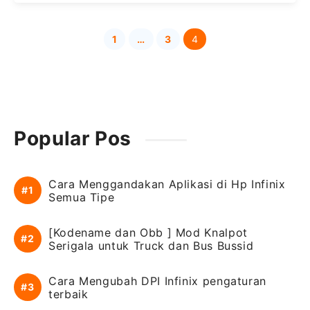
1
…
3
4
Page
Page
Page
Popular Pos
Cara Menggandakan Aplikasi di Hp Infinix
Semua Tipe
[Kodename dan Obb ] Mod Knalpot
Serigala untuk Truck dan Bus Bussid
Cara Mengubah DPI Infinix pengaturan
terbaik