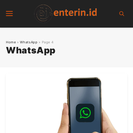
Skip
Menu
to
content
Home
»
WhatsApp
»
Page 4
WhatsApp