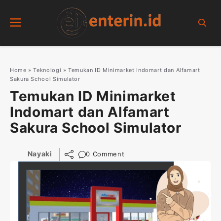
Skip
Menu
to
content
Home
»
Teknologi
»
Temukan ID Minimarket Indomart dan Alfamart
Sakura School Simulator
Temukan ID Minimarket
Indomart dan Alfamart
Sakura School Simulator
Nayaki
0 Comment