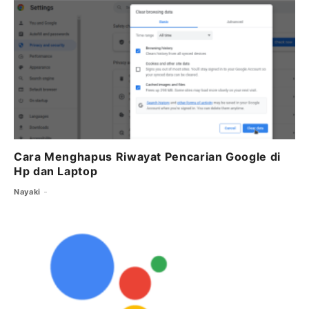
o
r
p
m
o
p
k
Cara Menghapus Riwayat Pencarian Google di
Hp dan Laptop
Nayaki