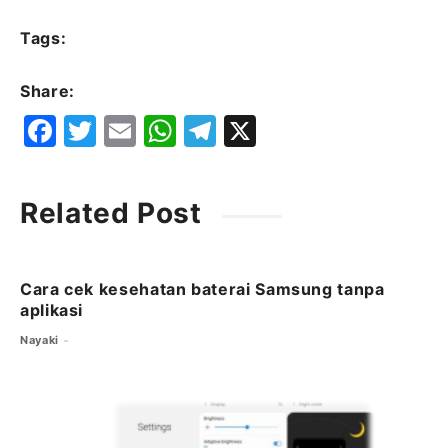
Tags:
Share:
F
T
E
W
T
X
a
w
m
h
el
c
it
ai
at
e
Related Post
e
t
l
s
g
b
e
A
ra
o
r
p
m
Cara cek kesehatan baterai Samsung tanpa
aplikasi
o
p
Nayaki
k