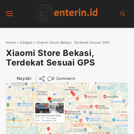
Skip
Menu
to
content
Home
»
Gadget
»
Xiaomi Store Bekasi, Terdekat Sesuai GPS
Xiaomi Store Bekasi,
Terdekat Sesuai GPS
Nayaki
0 Comment