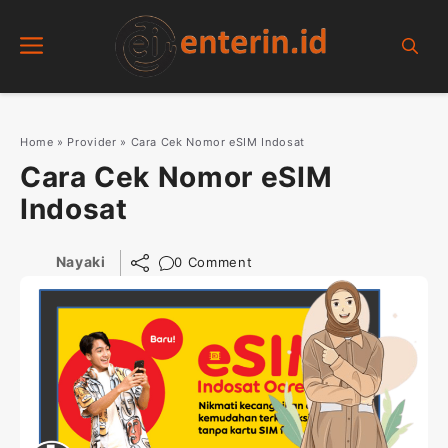
Skip
Menu
to
content
Home
»
Provider
»
Cara Cek Nomor eSIM Indosat
Cara Cek Nomor eSIM
Indosat
Nayaki
0 Comment