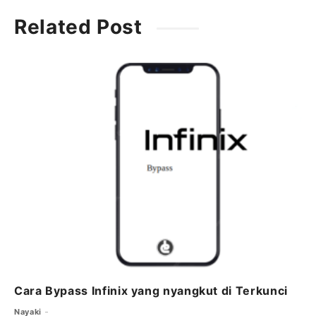
c
it
ai
at
e
Related Post
e
t
l
s
g
b
e
A
ra
o
r
p
m
o
p
k
Cara Bypass Infinix yang nyangkut di Terkunci
Nayaki