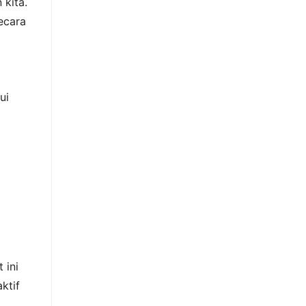
 kita.
ecara
ui
 ini
ktif