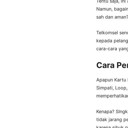
Tentu saja, in
Namun, bagaim
sah dan aman
Telkomsel sen
kepada pelang
cara-cara yan
Cara Pe
Apapun Kartu K
Simpati, Loop,
memperhatika
Kenapa? SIngka
tidak jarang 
karena sibuk p