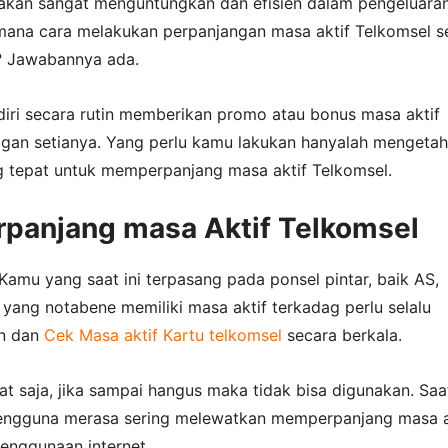
i akan sangat menguntungkan dan efisien dalam pengeluaran
ana cara melakukan perpanjangan masa aktif Telkomsel s
? Jawabannya ada.
diri secara rutin memberikan promo atau bonus masa aktif
gan setianya. Yang perlu kamu lakukan hanyalah mengetah
g tepat untuk memperpanjang masa aktif Telkomsel.
rpanjang masa Aktif Telkomsel
amu yang saat ini terpasang pada ponsel pintar, baik AS,
 yang notabene memiliki masa aktif terkadag perlu selalu
n dan
Cek Masa aktif Kartu telkomsel
secara berkala.
t saja, jika sampai hangus maka tidak bisa digunakan. Saat
pengguna merasa sering melewatkan memperpanjang masa a
enggunaan internet.