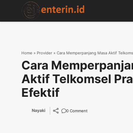
Skip
to
content
Home
»
Provider
»
Cara Memperpanjang Masa Aktif Telkomsel
Cara Memperpanja
Aktif Telkomsel Pra
Efektif
Nayaki
0 Comment