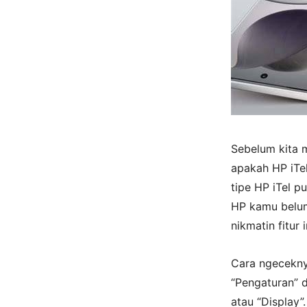
Sebelum kita m
apakah HP iTel
tipe HP iTel p
HP kamu belum 
nikmatin fitur i
Cara ngecekn
“Pengaturan” d
atau “Display”