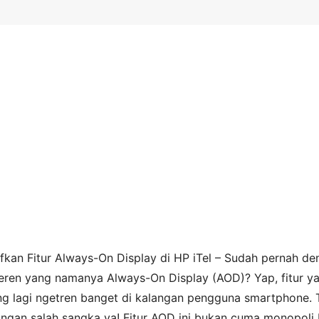
fkan Fitur Always-On Display di HP iTel – Sudah pernah de
 keren yang namanya Always-On Display (AOD)? Yap, fitur y
ng lagi ngetren banget di kalangan pengguna smartphone. 
jangan salah sangka ya! Fitur AOD ini bukan cuma monopoli