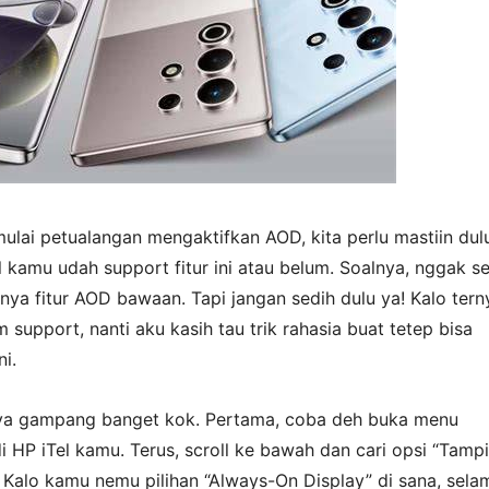
ulai petualangan mengaktifkan AOD, kita perlu mastiin dulu
 kamu udah support fitur ini atau belum. Soalnya, nggak 
unya fitur AOD bawaan. Tapi jangan sedih dulu ya! Kalo tern
support, nanti aku kasih tau trik rahasia buat tetep bisa
ni.
ya gampang banget kok. Pertama, coba deh buka menu
i HP iTel kamu. Terus, scroll ke bawah dan cari opsi “Tampi
. Kalo kamu nemu pilihan “Always-On Display” di sana, sela