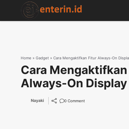
Skip
to
content
Home
»
Gadget
»
Cara Mengaktifkan Fitur Always-On Display
Cara Mengaktifkan 
Always-On Display 
Nayaki
0 Comment