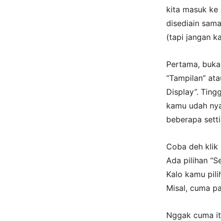
kita masuk ke 
disediain sam
(tapi jangan k
Pertama, buka 
“Tampilan” ata
Display”. Ting
kamu udah nyal
beberapa sett
Coba deh klik 
Ada pilihan “S
Kalo kamu pili
Misal, cuma pa
Nggak cuma it