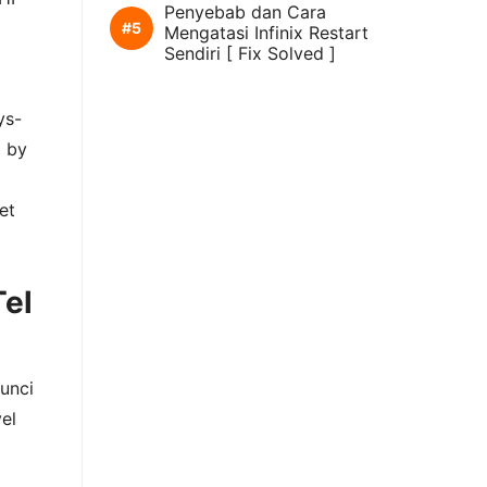
Penyebab dan Cara
Mengatasi Infinix Restart
Sendiri [ Fix Solved ]
ys-
p by
et
Tel
a
unci
vel