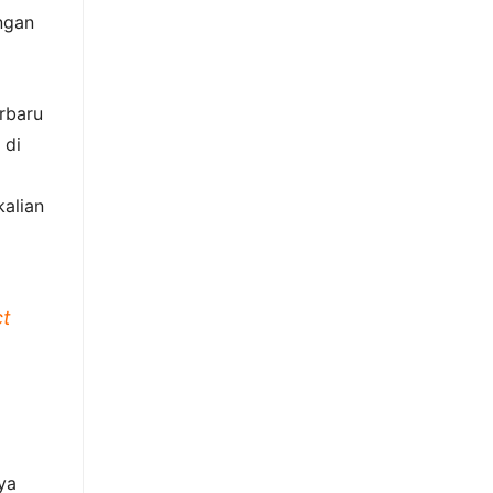
ngan
erbaru
 di
alian
ct
ya