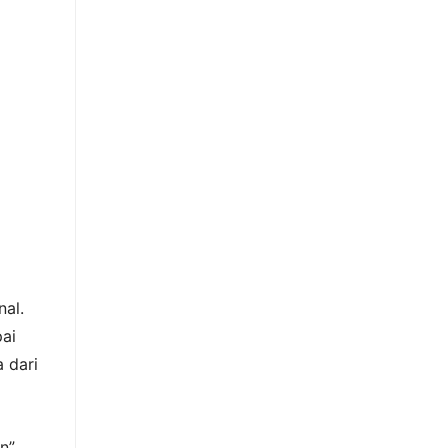
nal.
pai
 dari
n”,