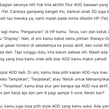
bagian serunya nih! Yuk kita aktifin fitur AOD bawaan yang
a iTel. Caranya gampang banget lho, bahkan anak SD juga b
asih tau mereka ya, nanti malah pada minta dibeliin HP iTel)
lagi menu “Pengaturan” di HP kamu. Terus, cari dan ketuk 
u “Display”. Nah, di sini kamu bakal nemu pilihan “Always-O
gal geser tombol di sebelahnya ke posisi aktif, dan voila! A
a deh. Tapi tunggu dulu, kita belum selesai nih. Masih ada
ing yang bisa kamu otak-atik biar AOD kamu makin yahud!
opsi AOD tadi. Di sini, kamu bisa pilih kapan AOD-nya mau a
elalu Tampilkan”, “Terjadwal”, atau “Ketuk untuk Menampilkan
h “Terjadwal”, kamu bisa atur jam berapa aja AOD-nya aktif.
s jam kerja aja dari jam 9 pagi sampe 5 sore. Keren kan?
u, kamu juga bisa pilih style AOD yang kamu suka. Ada ya