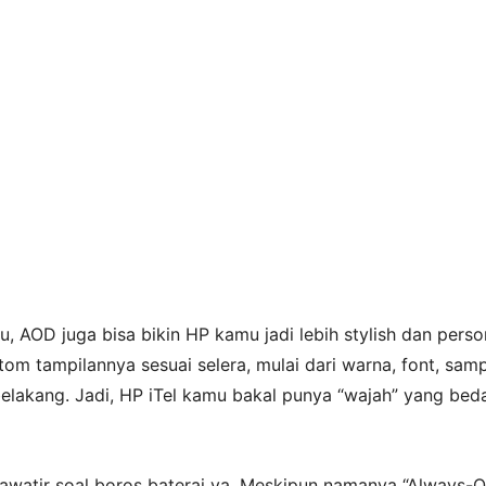
, AOD juga bisa bikin HP kamu jadi lebih stylish dan perso
om tampilannya sesuai selera, mulai dari warna, font, sam
elakang. Jadi, HP iTel kamu bakal punya “wajah” yang beda
awatir soal boros baterai ya. Meskipun namanya “Always-O