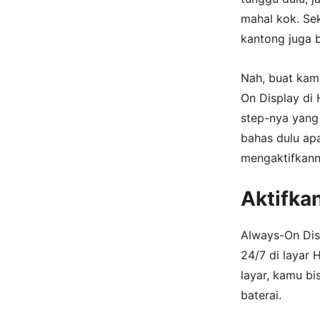
mahal kok. Se
kantong juga b
Nah, buat kam
On Display di 
step-nya yang 
bahas dulu ap
mengaktifkann
Aktifkan
Always-On Disp
24/7 di layar
layar, kamu bis
baterai.