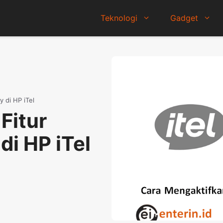
Teknologi
Gadget
 di HP iTel
Fitur
di HP iTel