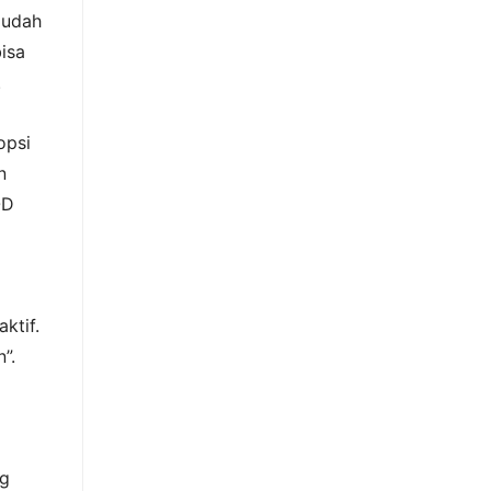
 udah
isa
.
opsi
n
OD
ktif.
”.
ng