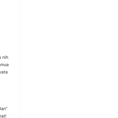
 nih
semua
yata
lan”
mat!