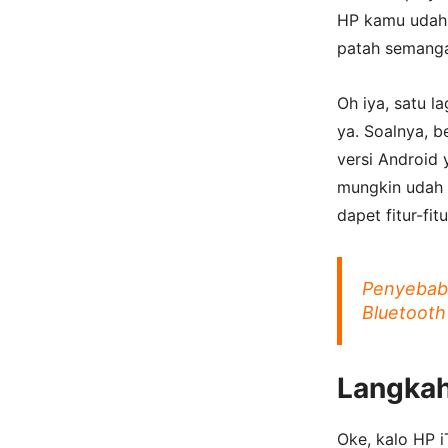
HP kamu udah s
patah semangat
Oh iya, satu l
ya. Soalnya, b
versi Android 
mungkin udah 
dapet fitur-fit
Penyebab 
Bluetooth
Langkah
Oke, kalo HP i