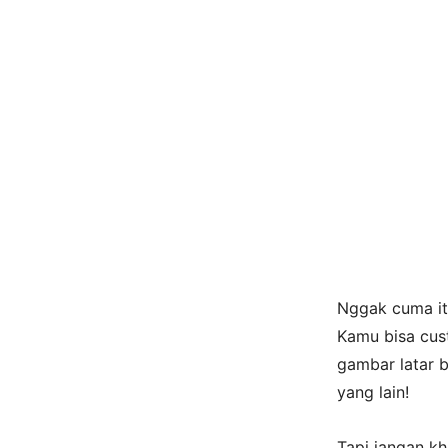
Nggak cuma itu
Kamu bisa cust
gambar latar b
yang lain!
Tapi jangan kh