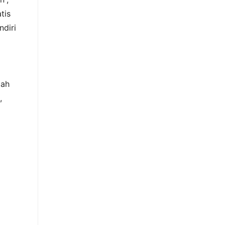
tis
ndiri
dah
,