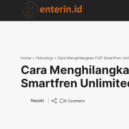
Skip
to
content
Home
»
Teknologi
»
Cara Menghilangkan FUP Smartfren Unl
Cara Menghilangk
Smartfren Unlimite
Nayaki
0 Comment