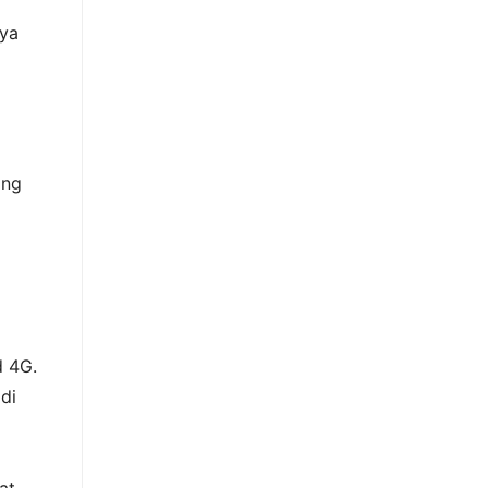
nya
ang
d 4G.
di
at