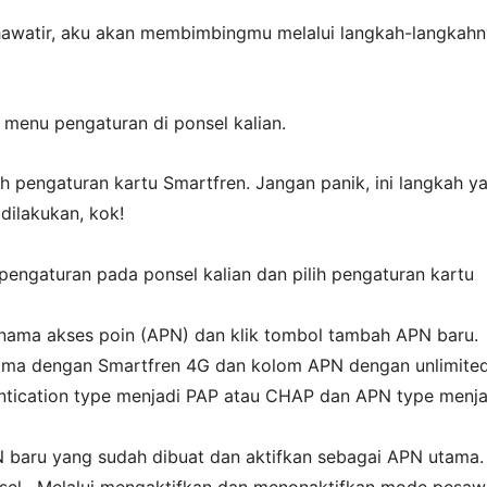
hawatir, aku akan membimbingmu melalui langkah-langkah
 menu pengaturan di ponsel kalian.
ilih pengaturan kartu Smartfren. Jangan panik, ini langkah y
dilakukan, kok!
engaturan pada ponsel kalian dan pilih pengaturan kartu
nama akses poin (APN) dan klik tombol tambah APN baru.
nama dengan Smartfren 4G dan kolom APN dengan unlimite
ntication type menjadi PAP atau CHAP dan APN type menja
 baru yang sudah dibuat dan aktifkan sebagai APN utama.
sel , Melalui mengaktifkan dan menonaktifkan mode pesaw