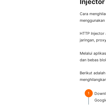
Injector
Cara menghila
menggunakan a
HTTP Injector
jaringan, prox
Melalui aplika
dan bebas blok
Berikut adala
menghilangkan
Downlo
Google