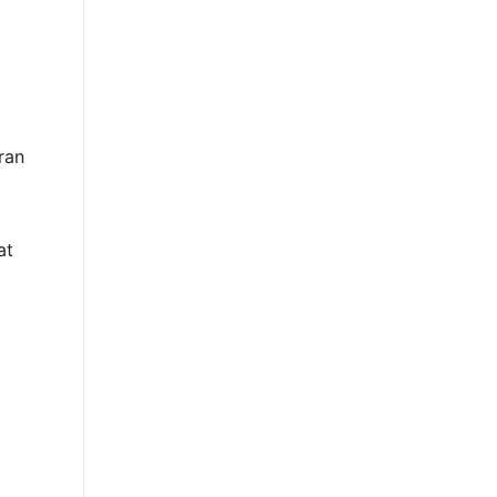
ran
at