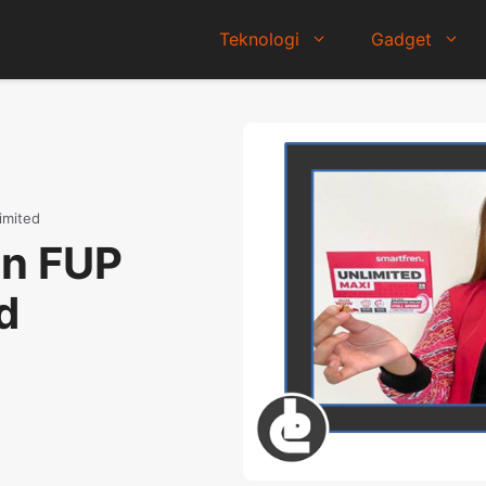
Teknologi
Gadget
imited
an FUP
d