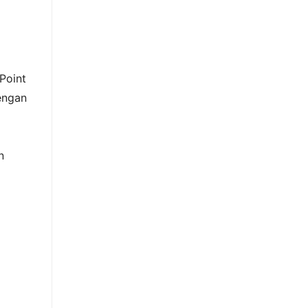
Point
engan
n