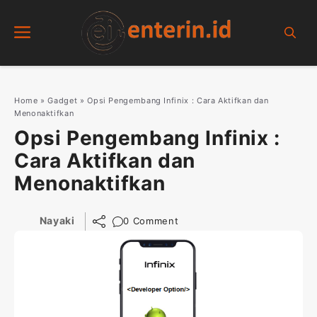
Skip
Menu
to
content
Home
»
Gadget
»
Opsi Pengembang Infinix : Cara Aktifkan dan
Menonaktifkan
Opsi Pengembang Infinix :
Cara Aktifkan dan
Menonaktifkan
Nayaki
0 Comment