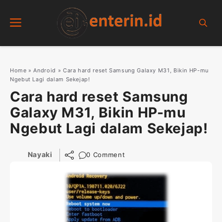
Skip
Menu
to
content
Home
»
Android
»
Cara hard reset Samsung Galaxy M31, Bikin HP-mu
Ngebut Lagi dalam Sekejap!
Cara hard reset Samsung
Galaxy M31, Bikin HP-mu
Ngebut Lagi dalam Sekejap!
Nayaki
0 Comment