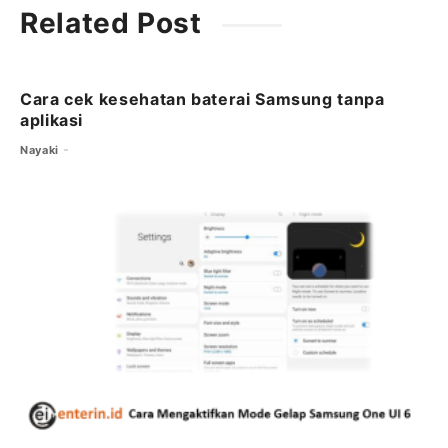
c
it
ai
at
e
Related Post
e
t
l
s
g
b
e
A
ra
o
r
p
m
Cara cek kesehatan baterai Samsung tanpa
aplikasi
o
p
Nayaki
k